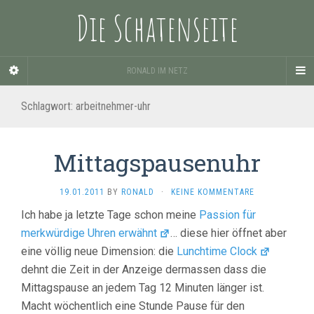
Die Schatenseite
RONALD IM NETZ
Schlagwort:
arbeitnehmer-uhr
Mittagspausenuhr
19.01.2011
BY
RONALD
·
KEINE KOMMENTARE
Ich habe ja letzte Tage schon meine
Passion für
merkwürdige Uhren erwähnt
… diese hier öffnet aber
eine völlig neue Dimension: die
Lunchtime Clock
dehnt die Zeit in der Anzeige dermassen dass die
Mittagspause an jedem Tag 12 Minuten länger ist.
Macht wöchentlich eine Stunde Pause für den