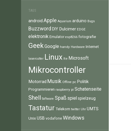
TAGS
Apple
android
arduino
Aquarium
Bugs
Buzzword
Dulcimer
DIY
EDGE
elektronik
fotografie
Emulator
esp8266
Geek
Google
Internet
handy
Hardware
Linux
Microsoft
lte
lasercutter
Mikrocontroller
Musik
Motorrad
Politik
pc
Offline
Schatenseite
Programmieren
raspberry pi
Shell
Spaß
spiel
spielzeug
Software
Tastatur
UMTS
Telekom
twitter
Uhr
Windows
Unix
USB
vodafone