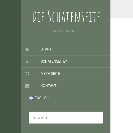
Die Schatenseite
RONALD IM NETZ
START
SCHATENSEITE?
META-SEITE
KONTAKT
ENGLISH