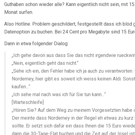
Guthaben schon wieder alle? Kann eigentlich nicht sein, mit 15
Monat surfen.
Also Hotline. Problem geschildert, festgestellt dass ich blöd
Datenoption zu buchen. Bei 24 Cent pro Megabyte sind 15 Eur
Dann in etwa folgender Dialog:
„Ich gehe davon aus dass Sie das nicht irgendwie rueckw
„Nein, eigentlich geht das nicht.“
„Sehe ich ein, den Fehler habe ich ja auch zu verantworten.
Norderney, hier gibt es soweit ich weiss keinen Aldi. Son
kaufen…“
„Ich sehe mal nach was ich für Sie tun kann…“
[Warteschleife]
„Hören Sie? Auf dem Weg zu meinem Vorgesetzten habe i
Der meinte dass Norderney in der Regel eh etwas zu kurz
sollte. Er setzt sich dafür ein dass Ihnen die 15 Euro wie
dann die 30-Tage-Flat buchen und die Zeit auf der Insel ist 