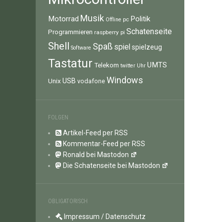
Musik
Motorrad
Politik
pc
Offline
Schatenseite
Programmieren
raspberry pi
Shell
Spaß
spiel
spielzeug
Software
Tastatur
UMTS
Telekom
twitter
Uhr
Windows
Unix
USB
vodafone
FOLGEN
Artikel-Feed per RSS
Kommentar-Feed per RSS
Ronald bei Mastodon
Die Schatenseite bei Mastodon
OBLIGATORISCH
Impressum / Datenschutz