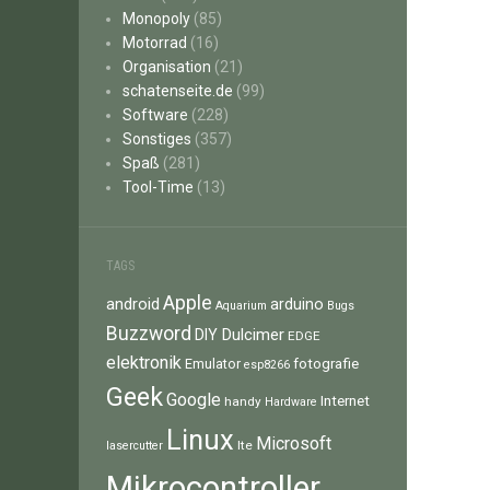
Monopoly
(85)
Motorrad
(16)
Organisation
(21)
schatenseite.de
(99)
Software
(228)
Sonstiges
(357)
Spaß
(281)
Tool-Time
(13)
TAGS
Apple
android
arduino
Aquarium
Bugs
Buzzword
Dulcimer
DIY
EDGE
elektronik
fotografie
Emulator
esp8266
Geek
Google
Internet
handy
Hardware
Linux
Microsoft
lte
lasercutter
Mikrocontroller