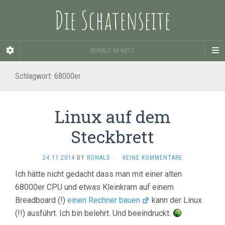
Die Schatenseite
RONALD IM NETZ
Schlagwort:
68000er
Linux auf dem
Steckbrett
24.11.2014
BY
RONALD
·
KEINE KOMMENTARE
Ich hätte nicht gedacht dass man mit einer alten
68000er CPU und etwas Kleinkram auf einem
Breadboard (!)
einen Rechner bauen
kann der Linux
(!!) ausführt. Ich bin belehrt. Und beeindruckt.