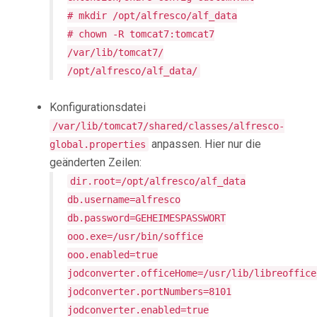
# mkdir /opt/alfresco/alf_data
# chown -R tomcat7:tomcat7
/var/lib/tomcat7/
/opt/alfresco/alf_data/
Konfigurationsdatei
/var/lib/tomcat7/shared/classes/alfresco-
anpassen. Hier nur die
global.properties
geänderten Zeilen:
dir.root=/opt/alfresco/alf_data
db.username=alfresco
db.password=GEHEIMESPASSWORT
ooo.exe=/usr/bin/soffice
ooo.enabled=true
jodconverter.officeHome=/usr/lib/libreoffice
jodconverter.portNumbers=8101
jodconverter.enabled=true