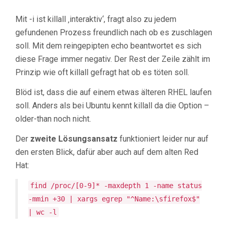
Mit -i ist killall ‚interaktiv‘, fragt also zu jedem
gefundenen Prozess freundlich nach ob es zuschlagen
soll. Mit dem reingepipten echo beantwortet es sich
diese Frage immer negativ. Der Rest der Zeile zählt im
Prinzip wie oft killall gefragt hat ob es töten soll.
Blöd ist, dass die auf einem etwas älteren RHEL laufen
soll. Anders als bei Ubuntu kennt killall da die Option –
older-than noch nicht.
Der
zweite Lösungsansatz
funktioniert leider nur auf
den ersten Blick, dafür aber auch auf dem alten Red
Hat:
find /proc/[0-9]* -maxdepth 1 -name status
-mmin +30 | xargs egrep "^Name:\sfirefox$"
| wc -l