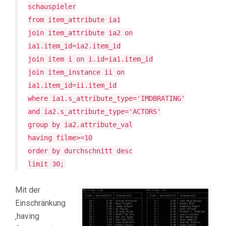
schauspieler
from item_attribute ia1
join item_attribute ia2 on
ia1.item_id=ia2.item_id
join item i on i.id=ia1.item_id
join item_instance ii on
ia1.item_id=ii.item_id
where ia1.s_attribute_type='IMDBRATING'
and ia2.s_attribute_type='ACTORS'
group by ia2.attribute_val
having filme>=10
order by durchschnitt desc
limit 30;
Mit der
Einschränkung
‚having