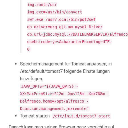
img.root=/usr
img.exe=/usr/bin/convert
swf.exe=/usr/local/bin/pdf2swf
db.driver=org.gjt.mm.mysql.Driver
db.url=jdbc:mysql://DATENBANKSERVER/alfresco
useUnicode=yes&characterEncoding=UTF-
8
Speichermanagement für Tomcat anpassen, in
/etc/default/tomcat7 folgende Einstellungen
hinzufügen:
JAVA_OPTS="${JAVA_OPTS} -
XX:MaxPermSize=512m -Xms128m -Xmx768m -
Dalfresco.home=/opt/alfresco -
Dcom.sun.management.jmxremote"
Tomcat starten:
/etc/init.d/tomcat7 start
Danach kann man seinen Browser ganz vorsichtig auf