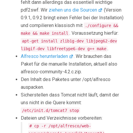
fehlt dann allerdings das essentiell wichtige
pdf2swf. Wir
ziehen uns die Sourcen
(Version
0.9.1, 0.9.2 bringt einen Fehler bei der Installation)
und compilieren klassisch mit
./configure &&
. Voraussetzung hierfür:
make && make install
apt-get install zlib1g-dev libjpeg62-dev
.
libgif-dev libfreetype6-dev g++ make
Alfresco herunterladen
. Wir brauchen das
Paket für die manuelle Installation, aktuell also
alfresco-community-4.2.c.zip.
Den Inhalt des Paketes unter /opt/alfresco
auspacken.
Sicherstellen dass Tomcat nicht läuft, damit der
uns nicht in die Quere kommt:
/etc/init.d/tomcat7 stop
Dateien und Verzeichnisse vorbereiten:
# cp -r /opt/alfresco/web-