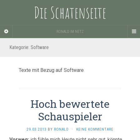
Die Schatenseite
RONALD IM NETZ
Kategorie:
Software
Texte mit Bezug auf Software
Hoch bewertete
Schauspieler
29.03.2013
BY
RONALD
·
KEINE KOMMENTARE
Vorweg:
ich fühle mich Heute nicht sehr gut, könnte